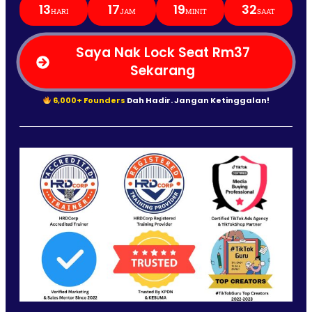
13
17
19
30
HARI
JAM
MINIT
SAAT
Saya Nak Lock Seat Rm37
Sekarang
6,000+ Founders
Dah Hadir. Jangan Ketinggalan!