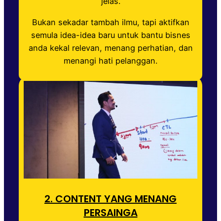
jelas.
Bukan sekadar tambah ilmu, tapi aktifkan
semula idea-idea baru untuk bantu bisnes
anda kekal relevan, menang perhatian, dan
menangi hati pelanggan.
2. CONTENT YANG MENANG
PERSAINGA