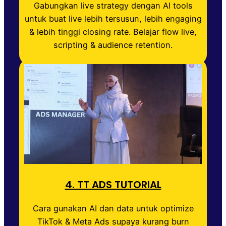
Gabungkan live strategy dengan AI tools
untuk buat live lebih tersusun, lebih engaging
& lebih tinggi closing rate. Belajar flow live,
scripting & audience retention.
4. TT ADS TUTORIAL
Cara gunakan AI dan data untuk optimize
TikTok & Meta Ads supaya kurang burn