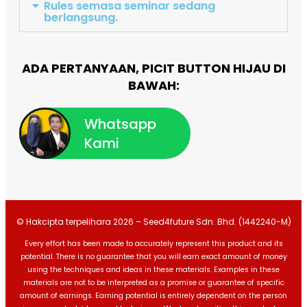
Rules semasa seminar sedang
berlangsung.
ADA PERTANYAAN, PICIT BUTTON HIJAU DI
BAWAH:
Whatsapp
Kami
© Hakcipta terpelihara 2026 – Seed4future Sdn. Bhd. (1442240-M)
Every effort has been made to accurately represent this product and its
potential. There is no guarantee that you will earn exact amount of money
using the techniques and ideas in these materials. Examples in these
materials are not to be interpreted as a promise or guarantee of specific
amount of earnings. Earning potential is entirely dependent on the person