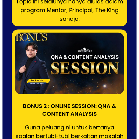
Topic ini selalunya hanya diulas dalam
program Mentor, Principal, The King
sahaja.
BONUS 2 : ONLINE SESSION: QNA &
CONTENT ANALYSIS
Guna peluang ni untuk bertanya
soalan bertubi-tubi berkaitan masalah