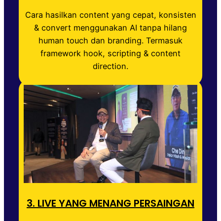
Cara hasilkan content yang cepat, konsisten
& convert menggunakan AI tanpa hilang
human touch dan branding. Termasuk
framework hook, scripting & content
direction.
3. LIVE YANG MENANG PERSAINGAN