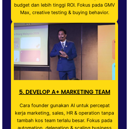
budget dan lebih tinggi ROI. Fokus pada GMV
Max, creative testing & buying behavior.
5. DEVELOP A+ MARKETING TEAM
Cara founder gunakan AI untuk percepat
kerja marketing, sales, HR & operation tanpa
tambah kos team terlalu besar. Fokus pada
automation, delegation & scaling business