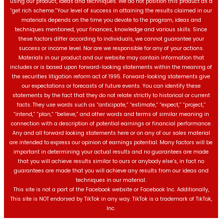
using our product, ideas and techniques. We do not position this product as a
“get rich scheme.”Your level of success in attaining the results claimed in our
materials depends on the time you devote to the program, ideas and
techniques mentioned, your finances, knowledge and various skills. Since
these factors differ according to individuals, we cannot guarantee your
success or income level. Nor are we responsible for any of your actions.
Materials in our product and our website may contain information that
includes or is based upon forward-looking statements within the meaning of
the securities litigation reform act of 1995. Forward-looking statements give
our expectations or forecasts of future events. You can identify these
statements by the fact that they do not relate strictly to historical or current
facts. They use words such as “anticipate,” “estimate,” “expect,” “project,”
“intend,” “plan,” “believe,” and other words and terms of similar meaning in
connection with a description of potential earnings or financial performance.
Any and all forward looking statements here or on any of our sales material
are intended to express our opinion of earnings potential. Many factors will be
important in determining your actual results and no guarantees are made
that you will achieve results similar to ours or anybody else’s, in fact no
guarantees are made that you will achieve any results from our ideas and
techniques in our material.
This site is not a part of the Facebook website or Facebook Inc. Additionally,
This site is NOT endorsed by TikTok in any way. TikTok is a trademark of TikTok,
Inc.