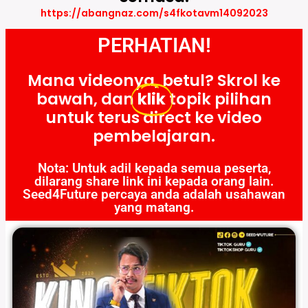
https://abangnaz.com/s4fkotavm14092023
PERHATIAN!
Mana videonya, betul? Skrol ke
bawah, dan
klik
topik pilihan
untuk terus direct ke video
pembelajaran.
Nota: Untuk adil kepada semua peserta,
dilarang share link ini kepada orang lain.
Seed4Future percaya anda adalah usahawan
yang matang.