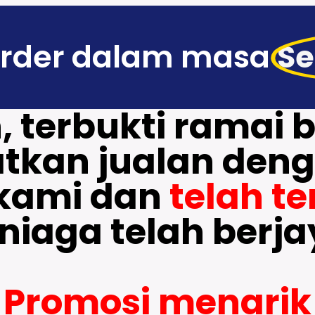
Order dalam masa
Se
, terbukti ramai 
tkan jualan deng
 kami dan
telah te
niaga telah berja
Promosi menarik