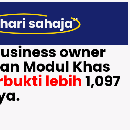
hari sahaja"
business owner
an Modul Khas
rbukti lebih
1,097
ya.