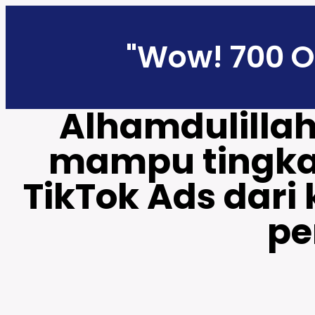
"Wow! 700 
Alhamdulillah
mampu tingka
TikTok Ads dari
pe